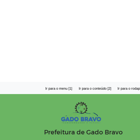
Ir para o menu [1]
Ir para o conteúdo [2]
Ir para o rodap
Prefeitura de Gado Bravo