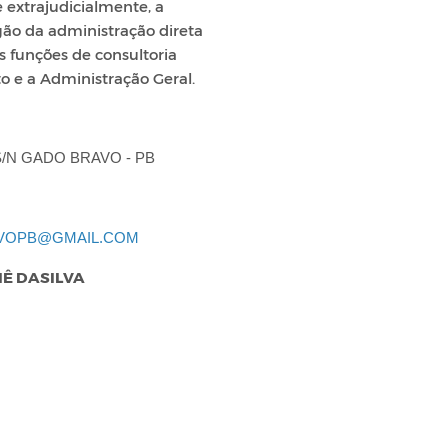
e extrajudicialmente, a
gão da administração direta
s funções de consultoria
to e a Administração Geral.
S/N GADO BRAVO
- PB
VOPB@GMAIL.COM
NÊ DASILVA