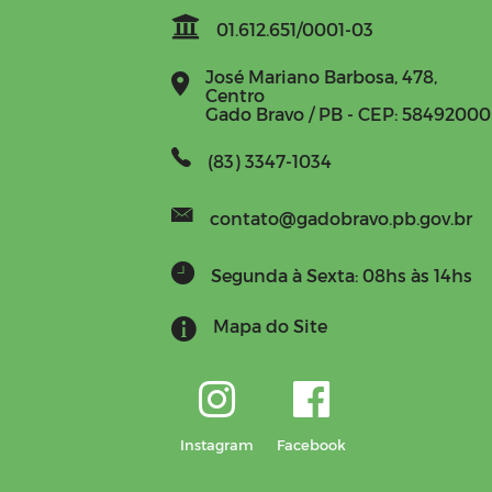
01.612.651/0001-03
José Mariano Barbosa, 478,
Centro
Gado Bravo / PB - CEP: 58492000
(83) 3347-1034
contato@gadobravo.pb.gov.br
Segunda à Sexta: 08hs às 14hs
Mapa do Site
Instagram
Facebook