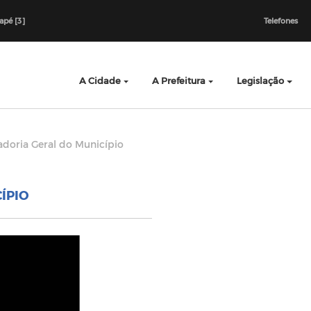
dapé [3]
Telefones
A Cidade
A Prefeitura
Legislação
adoria Geral do Município
ÍPIO