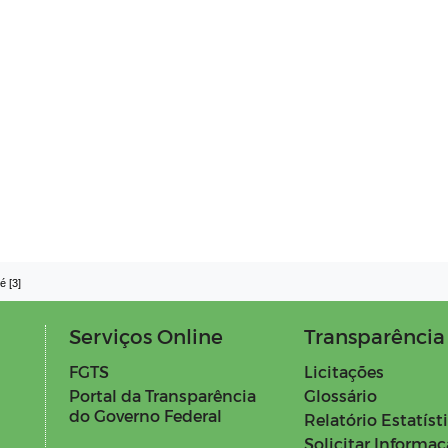
é [3]
Serviços Online
Transparência
FGTS
Licitações
Portal da Transparência
Glossário
do Governo Federal
Relatório Estatíst
Solicitar Informa