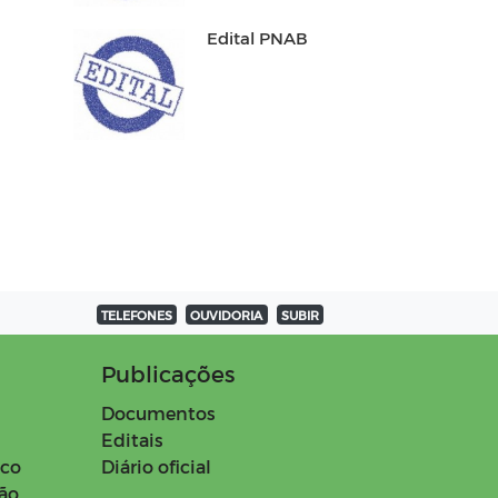
Edital PNAB
TELEFONES
OUVIDORIA
SUBIR
Publicações
Documentos
Editais
ico
Diário oficial
ção