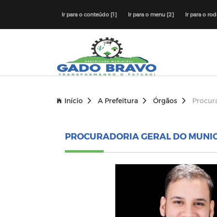
Ir para o conteúdo [1]
Ir para o menu [2]
Ir para o ro
Início
A Prefeitura
Órgãos
Procur
PROCURADORIA GERAL DO MUNIC