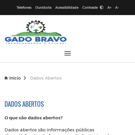
Telefones
Ouvidoria
Acessibilidade
Contraste
A+
A-
Início
Dados Abertos
DADOS ABERTOS
O que são dados abertos?
Dados abertos são informações públicas