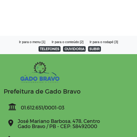
Ir para o menu [1]
Ir para o conteúdo [2]
Ir para o rodapé [3]
TELEFONES
OUVIDORIA
SUBIR
Prefeitura de Gado Bravo
01.612.651/0001-03
José Mariano Barbosa, 478, Centro
Gado Bravo / PB - CEP: 58492000